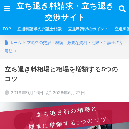
立ち退き料請求・立ち退き
交渉サイト
TOP
立退料請求の弁護士相談
立退料請求のポイント
立退料
ホーム
立退料の交渉・増額｜必要な資料・期限・弁護士の活
用法
立ち退き料相場と相場を増額する5つの
コツ
2018年9月16日
2026年6月22日